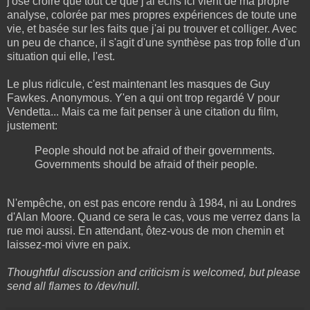
j'ose croire que tout ce que j'ai écris ici vient de ma propre
analyse, colorée par mes propres expériences de toute une
vie, et basée sur les faits que j'ai pu trouver et colliger. Avec
un peu de chance, il s'agit d'une synthèse pas trop folle d'un
situation qui elle, l'est.
Le plus ridicule, c'est maintenant les masques de Guy
Fawkes. Anonymous. Y'en a qui ont trop regardé V pour
Vendetta... Mais ca me fait penser à une citation du film,
justement:
People should not be afraid of their governments.
Governments should be afraid of their people.
N'empêche, on est pas encore rendu à 1984, ni au Londres
d'Alan Moore. Quand ce sera le cas, vous me verrez dans la
rue moi aussi. En attendant, ôtez-vous de mon chemin et
laissez-moi vivre en paix.
Thoughtful discussion and criticism is welcomed, but please
send all f
lames to /dev/null.