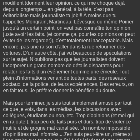
modifient (donnent leur opinion, ce qui me choque déjà
depuis longtemps... en général, à la télé, c'est pas
éditorialiste mais journaliste ta job!!! À moins que tu
t'appelles Mongrain, Martineau, Lévesque ou même Poirier
jusqu'à un certain point, on veut pas connaître ton opinion,
juste avoir les faits. (et comme ça, pour les opinions on peut
éviter de les regarder)), c'est totalement inacceptable. Mais
encore, pas une raison d'aller dans la rue retourner des
voitures. D'un autre côté, j'ai vu beaucoup de spéculations
sur le sujet. N'oublions pas que les journalistes doivent
incorporer un grand nombre de détails disparates pour
relater les faits d'un événement comme une émeute. Tout
plein d'informations venant de toutes parts, des réseaux
sociaux, de la police, de leurs expériences. Des erreurs, on
en fait tous. Je préfère donner le bénéfice du doute.
Mais pour terminer, je suis tout simplement amusé par tout
ce que je vois, dans les médias, les discussions avec
collègues, étudiants ou non, etc. Trop d'opinions (et moi qui
en rajoute!), trop peu de faits purs et durs, trop de violence
inutile et de grogne mal canalisée. Un nombre impossible
d'opiniâtres mal informés... J'en suis peut-être un, même si