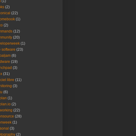
m
(1)
oks
(2)
onical
(22)
romebook
(1)
co
(2)
mmands
(12)
mmunity
(20)
veloperweek
(1)
e software
(23)
baljam
(6)
rdware
(19)
unchpad
(3)
ux
(31)
ciel libre
(11)
itoring
(3)
tu
(6)
plan
(1)
plan.io
(2)
working
(22)
ensource
(28)
enweek
(1)
sonal
(3)
tography
(2)