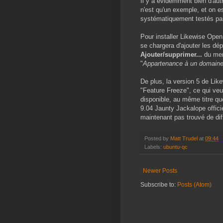
Il y a évidemment bien d'aut
n'est qu'un exemple, et on est
systématiquement testés par
Pour installer Likewise Open
se chargera d'ajouter les dé
Ajouter/supprimer...
du me
"
Appartenance à un domaine 
De plus, la version 5 de Li
"Feature Freeze", ce qui veu
disponible, au même titre que
9.04 Jaunty Jackalope offici
maintenant pas trouvé de dif
Posted by
Matt Trudel
at
09:44
Labels:
ubuntu-qc
Newer Posts
Subscribe to:
Posts (Atom)