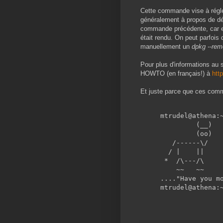
Cette commande vise à régle
généralement à propos de dé
commande précédente, car el
était rendu. On peut parfois
manuellement un
dpkg --re
Pour plus d'informations au
HOWTO (en français!) à
htt
Et juste parce que ces com
mtrudel@athena:
         (__)
         (oo)
   /------\/
  / |    ||  
 *  /\---/\
    ~~   ~~  
...."Have you m
mtrudel@athena:
               