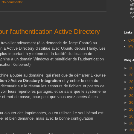
CM
No comments:
of
de
lac
12
r l'authentication Active Directory
Links
Cy
travailler brièvement (à la demande de Jorge Castro) au
My 
tion à Active Directory distribué avec Ubuntu depuis Hardy. Les
lus important à y retenir est la facilité d'utilisation de
chine à un domain Windows et bénéficier de l'authentication
Blog A
risation Kerberos!)
►
20
chine ajoutée au domaine, qui n'est que de démarrer Likewise
►
20
on->Active Directory Integration
et y entrer le nom du
►
20
découvrir sur le réseau les serveurs de fichiers et postes de
►
20
 voir leurs répertoires partagés, et ce sans que le système ne
►
20
r et mot de passe, pour peut que vous ayez accès à ces
►
20
►
20
r ajouter des imprimantes, ou en utiliser. Le seul bémol est
►
20
bel et bien demandé, mais avec la bonne configuration
►
20
▼
20