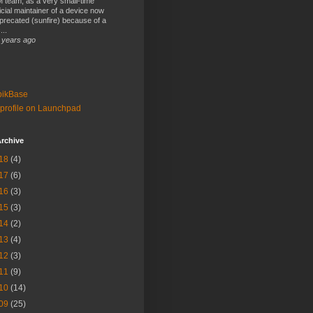
 team, as a very small-time
ficial maintainer of a device now
precated (sunfire) because of a
...
 years ago
bikBase
profile on Launchpad
rchive
18
(4)
17
(6)
16
(3)
15
(3)
14
(2)
13
(4)
12
(3)
11
(9)
10
(14)
09
(25)