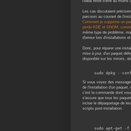
l'idéal reste d'être au moins
Les cas discutaient précisém
parcours au courant de l'inst
Comment je supprime un paq
perdu KDE et GNOM, commen
même type de problème, mais
d'erreur lors d'installations e
Donc, pour réparer une insta
mise à jour, d'un paquet déf
disponible sur les miroirs, a
sudo dpkg --con
Si vous voyez des messages d
de l'installation d'un paquet
c'est la commande dont vou
s'assure que tous les paquets
inclue le dépaquetage de leu
scripts post-installation.
sudo apt-get -f