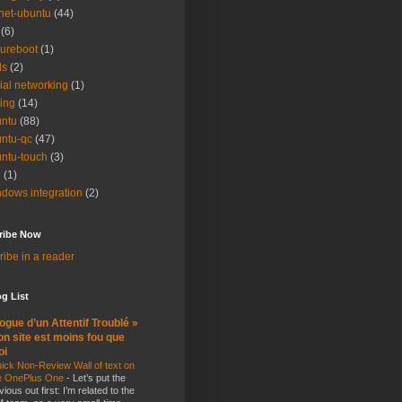
net-ubuntu
(44)
(6)
ureboot
(1)
ls
(2)
ial networking
(1)
ting
(14)
ntu
(88)
ntu-qc
(47)
ntu-touch
(3)
i
(1)
dows integration
(2)
ribe Now
ibe in a reader
g List
ogue d’un Attentif Troublé »
n site est moins fou que
oi
ick Non-Review Wall of text on
e OnePlus One
-
Let’s put the
vious out first: I’m related to the