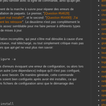
 un peu familier avec la ligne de commande, ainsi qu'
apt-get
.
ar
bo
ent de la marche à suivre pour réparer des erreurs de
can
allation de paquets. Le premier, "
[Question #64628]:
ch
uet mal installé?
", et le second: "
[Question #64490]: J'ai
cis
t les retrouver
". Le deuxième n'est pas complètement le
co
 assez semblable pour me faire penser à différents types
co
t de mises à jour.
de
fre
llation incomplète, qui peut s'être mal déroulée à cause d'une
ectueux, mal téléchargé, ou tout simplement critique mais pas
glo
lors que
apt-get
ne veut plus rien savoir:
ha
la
lin
figure -a
logi
'erreurs évoquant une erreur de configuration, ou alors lors
mon
, un autre (une dépendance) indique qu'il n'est pas configuré,
mo
s avez besoin. De manière générale, cette commande
net
 soient bien configurés après avoir été installés, ce qui
net
rs fichiers de configuration ainsi que le démarrage des
net
op
op
per
 install
pho