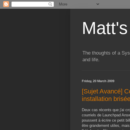
Matt's
The thoughts of a Sy
and life.
Friday, 20 March 2009
[Sujet Avancé] C
installation brisé
Deux cas récents que j'ai cro
courriels de Launchpad Answ
poussent à écrire ce petit bil
être grandement utiles, mais