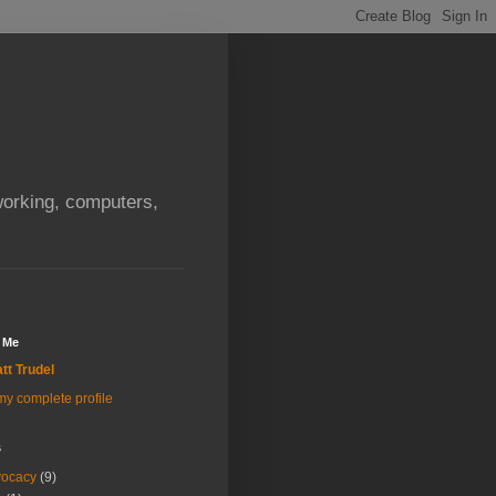
orking, computers,
 Me
tt Trudel
y complete profile
s
vocacy
(9)