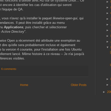
res fonctions à utiliser avec AD sur un système Linux... Ce
►
 encore à identifier les cas d'utilisation qui seront
►
 l'équipe de QA.
►
, vous n'avez qu'à installer le paquet
likewise-open-gui
, qui
►
pendances. Il peut être installé grâce au menu
►
nu
Applications
; puis chercher et sélectionner
►
Active Directory
".
►
kewise Open a récemment été attribuée une exemption au
►
t dire qu'elle sera probablement incluse et également
▼
 la version 4 courante, pour l'installation une fois Ubuntu
ellement lancé. Même histoire à ce niveau -- Je n'ai jusqu'à
férences visibles.
6 comments:
►
►
Home
Older Posts
►
20