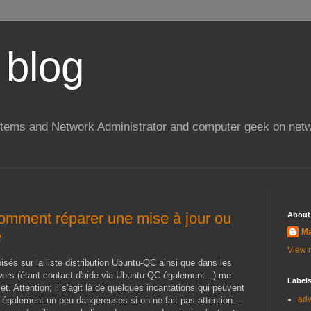
 blog
stems and Network Administrator and computer geek on netw
omment réparer une mise à jour ou
About
Ma
e
View m
isés sur la liste distribution Ubuntu-QC ainsi que dans les
ers (étant contact d'aide via Ubuntu-QC également...) me
Label
let. Attention; il s'agit là de quelques incantations qui peuvent
ad
 également un peu dangereuses si on ne fait pas attention --