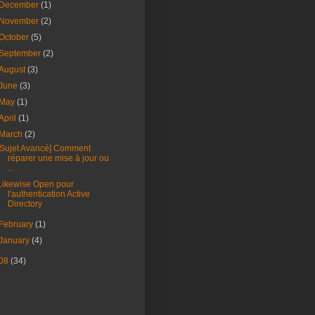
December
(1)
November
(2)
October
(5)
September
(2)
August
(3)
June
(3)
May
(1)
April
(1)
March
(2)
[Sujet Avancé] Comment
réparer une mise à jour ou
...
Likewise Open pour
l'authentication Active
Directory
February
(1)
January
(4)
08
(34)