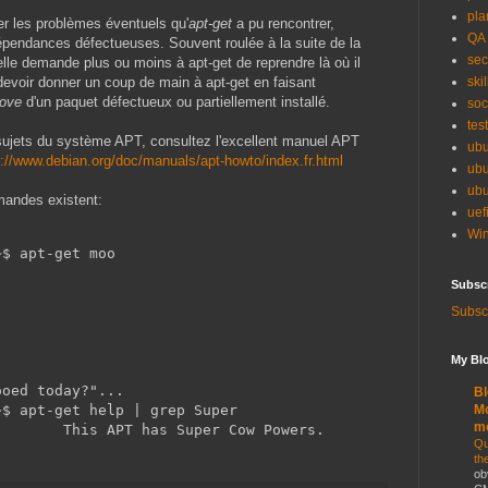
pla
r les problèmes éventuels qu'
apt-get
a pu rencontrer,
QA
pendances défectueuses. Souvent roulée à la suite de la
sec
le demande plus ou moins à apt-get de reprendre là où il
 devoir donner un coup de main à apt-get en faisant
skil
move
d'un paquet défectueux ou partiellement installé.
soc
tes
 sujets du système APT, consultez l'excellent manuel APT
ubu
p://www.debian.org/doc/manuals/apt-howto/index.fr.html
ubu
ubu
mandes existent:
uef
Win
~$ apt-get moo
Subsc
Subscr
My Blo
ooed today?"...
Bl
~$ apt-get help | grep Super
Mo
m
        This APT has Super Cow Powers.
Qu
th
ob