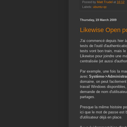
Posted by
Matt Trudel
at
16:12
Labels:
ubuntu-qc
Thursday, 19 March 2009
Likewise Open pou
J'ai commencé depuis hier à 
tests de l'outil d'authentica
tests vont bon train, mais le p
Likewise pour joindre une ma
centralisée (et aussi d'autho
Par exemple, une fois la ma
avec
Système->Administrati
domaine, on peut facilement 
travail Windows disponibles,
demande de nom d'utilisateu
partages.
Presque la même histoire pou
ici que le mot de passe est 
d'utilisateur déjà en place.